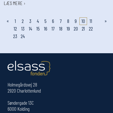
LÆS MERE ›
«
»
1
2
3
4
5
6
7
8
9
10
11
12
13
14
15
16
17
18
19
20
21
22
23
24
Holmegårdsvej 28
2920 Charlottenlund
Søndergade 13C
6000 Kolding