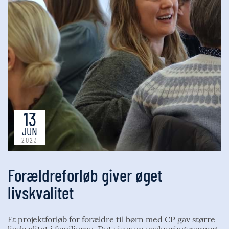
13
JUN
2023
Forældreforløb giver øget
livskvalitet
Et projektforløb for forældre til børn med CP gav større
livskvalitet i familierne. Det viser en evalueringsrapport