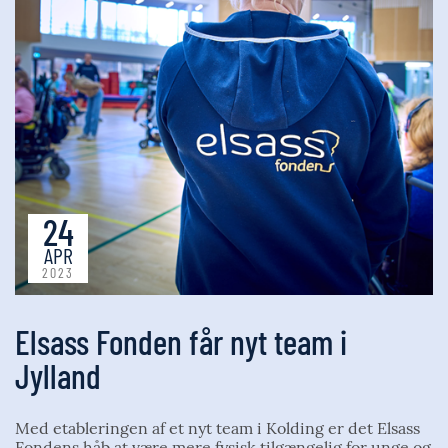
24
APR
2023
Elsass Fonden får nyt team i
Jylland
Med etableringen af et nyt team i Kolding er det Elsass
Fondens håb at være mere fysisk tilgængelig for unge og