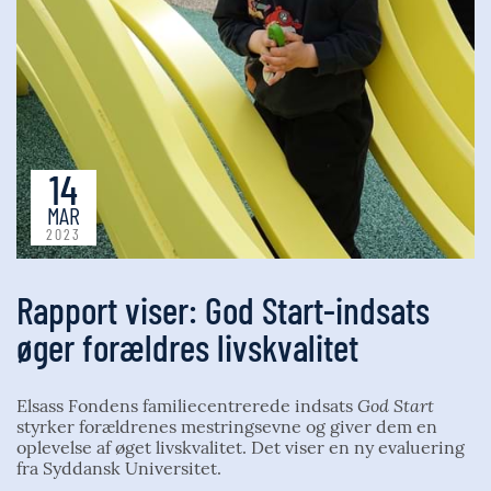
14
MAR
2023
Rapport viser: God Start-indsats
øger forældres livskvalitet
God Start
Elsass Fondens familiecentrerede indsats
styrker forældrenes mestringsevne og giver dem en
oplevelse af øget livskvalitet. Det viser en ny evaluering
fra Syddansk Universitet.