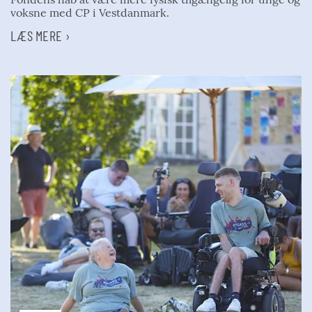
voksne med CP i Vestdanmark.
LÆS MERE ›