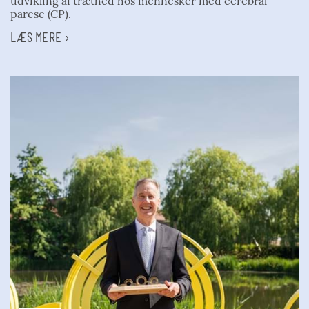
udvikling af træthed hos mennesker med cerebral
parese (CP).
LÆS MERE ›