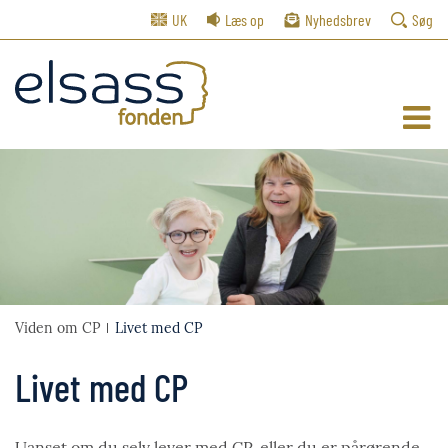
UK
Læs op
Nyhedsbrev
Søg
Viden om CP
Livet med CP
Livet med CP
Uanset om du selv lever med CP, eller du er pårørende,