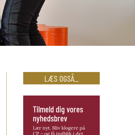
LÆS OGSÅ...
Tilmeld dig vores
nyhedsbrev
Lær nyt. Bliv klogere på
CP – og få indblik i det