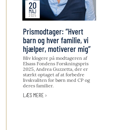
20
MAJ
2025
Prismodtager: ”Hvert
barn og hver familie, vi
hjælper, motiverer mig”
Bliv klogere på modtageren af
Elsass Fondens Forskningspris
2025, Andrea Guzzetta, der er
stærkt optaget af at forbedre
livskvaliten for børn med CP og
deres familier.
LÆS MERE ›