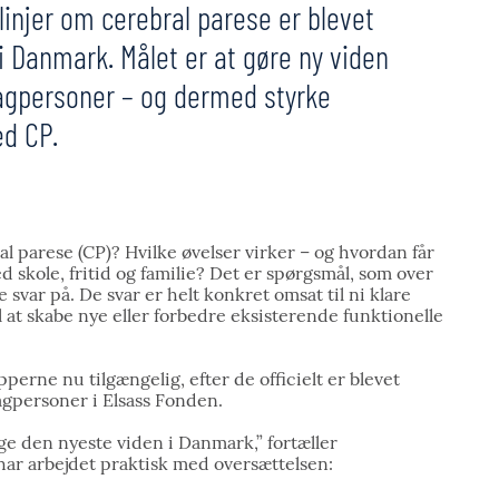
slinjer om cerebral parese er blevet
i Danmark. Målet er at gøre ny viden
fagpersoner – og dermed styrke
ed CP.
l parese (CP)? Hvilke øvelser virker – og hvordan får
ed skole, fritid og familie? Det er spørgsmål, som over
e svar på. De svar er helt konkret omsat til ni klare
l at skabe nye eller forbedre eksisterende funktionelle
perne nu tilgængelig, efter de officielt er blevet
fagpersoner i Elsass Fonden.
ruge den nyeste viden i Danmark,” fortæller
ar arbejdet praktisk med oversættelsen: