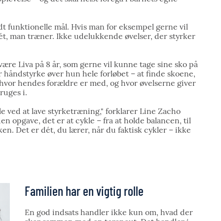
t funktionelle mål. Hvis man for eksempel gerne vil
t dét, man træner. Ikke udelukkende øvelser, der styrker
ære Liva på 8 år, som gerne vil kunne tage sine sko på
ler håndstyrke øver hun hele forløbet – at finde skoene,
hvor hendes forældre er med, og hvor øvelserne giver
ruges i.
le ved at lave styrketræning," forklarer Line Zacho
n opgave, det er at cykle – fra at holde balancen, til
ken. Det er dét, du lærer, når du faktisk cykler – ikke
Familien har en vigtig rolle
En god indsats handler ikke kun om, hvad der