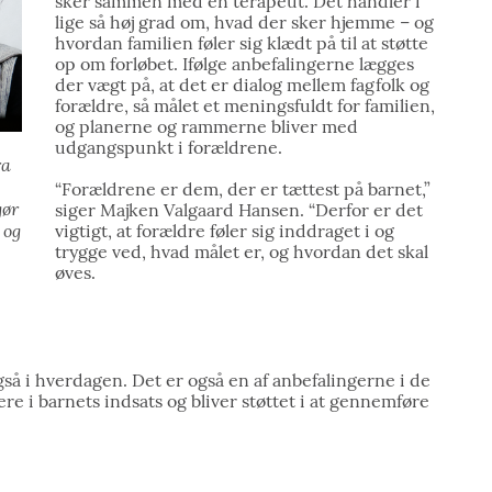
sker sammen med en terapeut. Det handler i
lige så høj grad om, hvad der sker hjemme – og
hvordan familien føler sig klædt på til at støtte
op om forløbet. Ifølge anbefalingerne lægges
der vægt på, at det er dialog mellem fagfolk og
forældre, så målet et meningsfuldt for familien,
og planerne og rammerne bliver med
udgangspunkt i forældrene.
ra
“Forældrene er dem, der er tættest på barnet,”
gør
siger Majken Valgaard Hansen. “Derfor er det
 og
vigtigt, at forældre føler sig inddraget i og
trygge ved, hvad målet er, og hvordan det skal
øves.
gså i hverdagen. Det er også en af anbefalingerne i de
ere i barnets indsats og bliver støttet i at gennemføre