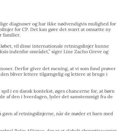
lige diagnoser og har ikke nødvendigvis mulighed for
gslinjer for CP. Det kan gøre det svært at omsætte ny
 familier.
løbet, vil disse internationale retningslinjer kunne
ksis indenfor området,” siger Line Zacho Greve og
gnoser. Derfor giver det mening, at vi som fond prøver
den bliver lettere tilgængelig og lettere at bruge i
i spil i en dansk kontekst, øges chancerne for, at børn
æde af den i hverdagen, lyder det samstemmigt fra de
 få gavn af retningslinjerne, når de møder et barn med
rebral Palsy Alliance, der er et globalt ekspertisecenter