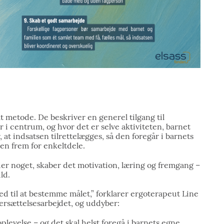
 metode. De beskriver en generel tilgang til
 i centrum, og hvor det er selve aktiviteten, barnet
, at indsatsen tilrettelægges, så den foregår i barnets
en frem for enkeltdele.
yder noget, skaber det motivation, læring og fremgang –
ld.
 med til at bestemme målet,” forklarer ergoterapeut Line
ersættelsesarbejdet, og uddyber:
plevelse – og det skal helst foregå i barnets egne