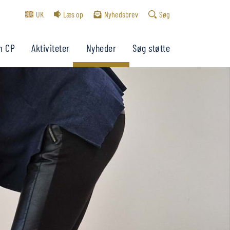
UK
Læs op
Nyhedsbrev
Søg
m CP
Aktiviteter
Nyheder
Søg støtte