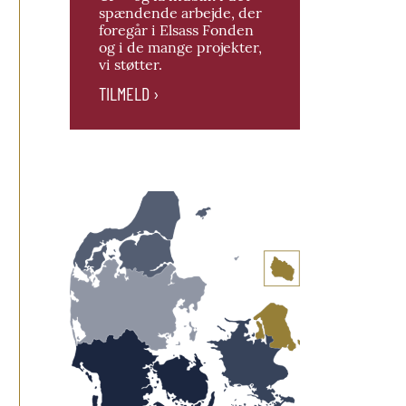
spændende arbejde, der
foregår i Elsass Fonden
og i de mange projekter,
vi støtter.
TILMELD ›