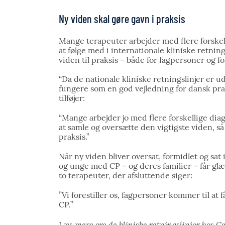
Ny viden skal gøre gavn i praksis
Mange terapeuter arbejder med flere forskel
at følge med i internationale kliniske retnin
viden til praksis – både for fagpersoner og for
“Da de nationale kliniske retningslinjer er ud
fungere som en god vejledning for dansk pra
tilføjer:
“Mange arbejder jo med flere forskellige dia
at samle og oversætte den vigtigste viden, så 
praksis.”
Når ny viden bliver oversat, formidlet og sat 
og unge med CP – og deres familier – får gl
to terapeuter, der afsluttende siger:
’’Vi forestiller os, fagpersoner kommer til at
CP.’’
Læs mere om de kliniske retningslinjer hos
Ce