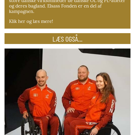
store danske virksomheder de danske OL og PL-atleter
og deres bagland. Elsass Fonden er en del af
kampagnen.
Klik her og læs mere!
LÆS OGSÅ...