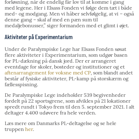
forløsning, når de endelig får lov til at komme i gang
med legene. Her i Elsass Fonden vi følge dem tæt i både
med- og modgang. Men vi håber selvfølgelig, at vi – også
denne gang – skal af med en pæn sum til
medaljebonusser,” siger formanden med et glimt i øjet.
Aktiviteter på Experimentarium
Under de Paralympiske Lege har Elsass Fonden søsat
flere aktiviteter i Experimentarium, som udgør basen
for PL-dækning på dansk jord. Der er arrangeret
eventdage for skoler, bosteder og institutioner og et
aftenarrangement for voksne med CP
, som blandt andet
består af fysiske aktiviteter, PL-kamp på storskærm og
fællesspisning.
De Paralympiske Lege indeholder 539 begivenheder
fordelt på 22 sportsgrene, som afvikles på 21 lokationer
spredt rundt i Tokyo frem til den 5. september 2021. I alt
deltager 4.400 udøvere fra hele verden.
Læs mere om Danmarks PL-deltagelse og se hele
truppen
her
.