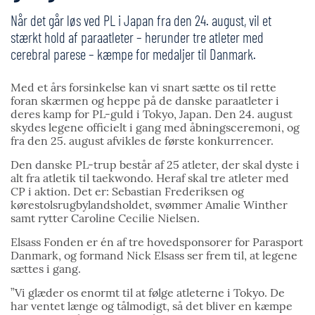
Når det går løs ved PL i Japan fra den 24. august, vil et
stærkt hold af paraatleter – herunder tre atleter med
cerebral parese – kæmpe for medaljer til Danmark.
Med et års forsinkelse kan vi snart sætte os til rette
foran skærmen og heppe på de danske paraatleter i
deres kamp for PL-guld i Tokyo, Japan. Den 24. august
skydes legene officielt i gang med åbningsceremoni, og
fra den 25. august afvikles de første konkurrencer.
Den danske PL-trup består af 25 atleter, der skal dyste i
alt fra atletik til taekwondo. Heraf skal tre atleter med
CP i aktion. Det er: Sebastian Frederiksen og
kørestolsrugbylandsholdet, svømmer Amalie Winther
samt rytter Caroline Cecilie Nielsen.
Elsass Fonden er én af tre hovedsponsorer for Parasport
Danmark, og formand Nick Elsass ser frem til, at legene
sættes i gang.
”Vi glæder os enormt til at følge atleterne i Tokyo. De
har ventet længe og tålmodigt, så det bliver en kæmpe