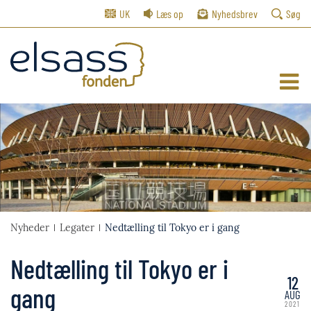
UK
Læs op
Nyhedsbrev
Søg
Nyheder
Legater
Nedtælling til Tokyo er i gang
Nedtælling til Tokyo er i
12
gang
AUG
2021