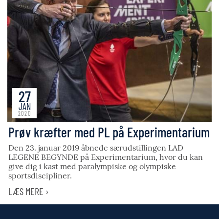
27
JAN
2020
Prøv kræfter med PL på Experimentarium
Den 23. januar 2019 åbnede særudstillingen LAD
LEGENE BEGYNDE på Experimentarium, hvor du kan
give dig i kast med paralympiske og olympiske
sportsdiscipliner.
LÆS MERE ›