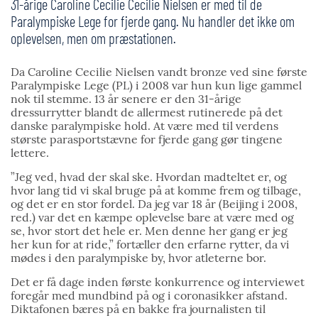
31-årige Caroline Cecilie Cecilie Nielsen er med til de
Paralympiske Lege for fjerde gang. Nu handler det ikke om
oplevelsen, men om præstationen.
Da Caroline Cecilie Nielsen vandt bronze ved sine første
Paralympiske Lege (PL) i 2008 var hun kun lige gammel
nok til stemme. 13 år senere er den 31-årige
dressurrytter blandt de allermest rutinerede på det
danske paralympiske hold. At være med til verdens
største parasportstævne for fjerde gang gør tingene
lettere.
”Jeg ved, hvad der skal ske. Hvordan madteltet er, og
hvor lang tid vi skal bruge på at komme frem og tilbage,
og det er en stor fordel. Da jeg var 18 år (Beijing i 2008,
red.) var det en kæmpe oplevelse bare at være med og
se, hvor stort det hele er. Men denne her gang er jeg
her kun for at ride,” fortæller den erfarne rytter, da vi
mødes i den paralympiske by, hvor atleterne bor.
Det er få dage inden første konkurrence og interviewet
foregår med mundbind på og i coronasikker afstand.
Diktafonen bæres på en bakke fra journalisten til