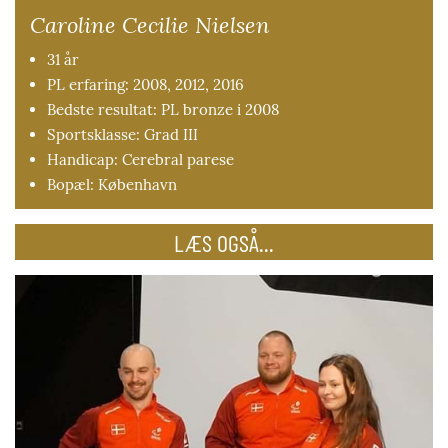
Caroline Cecilie Nielsen
31 år
PL erfaring: 2008, 2012, 2016
Bedste resultat: PL bronze i 2008
Sportsklasse: Grad III
Handicap: Cerebral parese
Bopæl: København
LÆS OGSÅ...