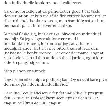
den individuelle konkurrence kvalificeret.
Caroline fortæller, at de på holdet er gode til at takle
den situation, at kun tre af de fire ryttere kommer til at
til at ride holdkonkurrencen, men samtidig satser hun
benhårdt på, at hun bliver én af dem.
”Alt skal flaske sig, hvis det skal blive til en individuel
medalje. Så jeg vil gøre alt for være med i
holdkonkurrencen, for der tror jeg , at vi har en
medaljechance. Det vil være bittert kun at ride den
individuelle konkurrence. Det er eddermame langt at
rejse hele vejen til den anden side af jorden, og så kun
ride én gang,” siger hun.
Men planen er simpel:
”Jeg forbereder mig så godt jeg kan. Og så skal bare give
den max gas i det individuelle ridt.”
Caroline Cecilie Nielsen rider det individuelle program
den 27. august. Holdkonkurrencen afvikles den 28.-29.
august, og k
üren den 30. august.