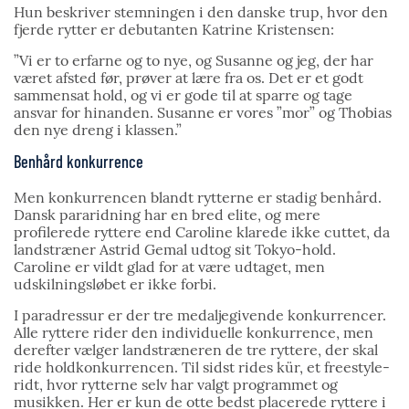
Hun beskriver stemningen i den danske trup, hvor den
fjerde rytter er debutanten Katrine Kristensen:
”Vi er to erfarne og to nye, og Susanne og jeg, der har
været afsted før, prøver at lære fra os. Det er et godt
sammensat hold, og vi er gode til at sparre og tage
ansvar for hinanden. Susanne er vores ”mor” og Thobias
den nye dreng i klassen.”
Benhård konkurrence
Men konkurrencen blandt rytterne er stadig benhård.
Dansk pararidning har en bred elite, og mere
profilerede ryttere end Caroline klarede ikke cuttet, da
landstræner Astrid Gemal udtog sit Tokyo-hold.
Caroline er vildt glad for at være udtaget, men
udskilningsløbet er ikke forbi.
I paradressur er der tre medaljegivende konkurrencer.
Alle ryttere rider den individuelle konkurrence, men
derefter vælger landstræneren de tre ryttere, der skal
ride holdkonkurrencen. Til sidst rides kür, et freestyle-
ridt, hvor rytterne selv har valgt programmet og
musikken. Her er kun de otte bedst placerede ryttere i