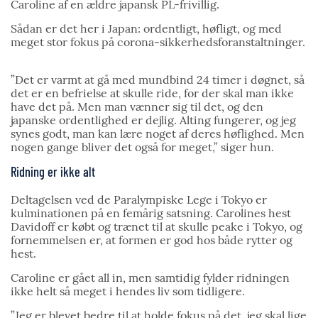
Caroline af en ældre japansk PL-frivillig.
Sådan er det her i Japan: ordentligt, høfligt, og med
meget stor fokus på corona-sikkerhedsforanstaltninger.
”Det er varmt at gå med mundbind 24 timer i døgnet, så
det er en befrielse at skulle ride, for der skal man ikke
have det på. Men man vænner sig til det, og den
japanske ordentlighed er dejlig. Alting fungerer, og jeg
synes godt, man kan lære noget af deres høflighed. Men
nogen gange bliver det også for meget,” siger hun.
Ridning er ikke alt
Deltagelsen ved de Paralympiske Lege i Tokyo er
kulminationen på en femårig satsning. Carolines hest
Davidoff er købt og trænet til at skulle peake i Tokyo, og
fornemmelsen er, at formen er god hos både rytter og
hest.
Caroline er gået all in, men samtidig fylder ridningen
ikke helt så meget i hendes liv som tidligere.
”Jeg er blevet bedre til at holde fokus på det, jeg skal lige