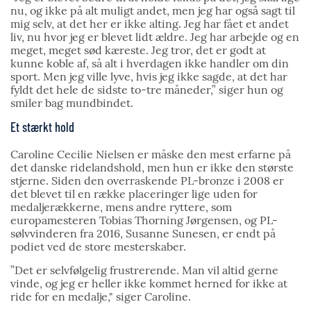
nu, og ikke på alt muligt andet, men jeg har også sagt til
mig selv, at det her er ikke alting. Jeg har fået et andet
liv, nu hvor jeg er blevet lidt ældre. Jeg har arbejde og en
meget, meget sød kæreste. Jeg tror, det er godt at
kunne koble af, så alt i hverdagen ikke handler om din
sport. Men jeg ville lyve, hvis jeg ikke sagde, at det har
fyldt det hele de sidste to-tre måneder,” siger hun og
smiler bag mundbindet.
Et stærkt hold
Caroline Cecilie Nielsen er måske den mest erfarne på
det danske ridelandshold, men hun er ikke den største
stjerne. Siden den overraskende PL-bronze i 2008 er
det blevet til en række placeringer lige uden for
medaljerækkerne, mens andre ryttere, som
europamesteren Tobias Thorning Jørgensen, og PL-
sølvvinderen fra 2016, Susanne Sunesen, er endt på
podiet ved de store mesterskaber.
”Det er selvfølgelig frustrerende. Man vil altid gerne
vinde, og jeg er heller ikke kommet herned for ikke at
ride for en medalje," siger Caroline.