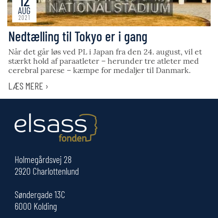
12
AUG
2021
Nedtælling til Tokyo er i gang
Når det går løs ved PL i Japan fra den 24. august, vil et
stærkt hold af paraatleter – herunder tre atleter med
cerebral parese – kæmpe for medaljer til Danmark.
LÆS MERE ›
Holmegårdsvej 28
2920 Charlottenlund
Søndergade 13C
6000 Kolding