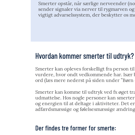
Smerter opstår, når særlige nerveender (noc
sender signaler via nerver til rygmarven og
vigtigt advarselssystem, der beskytter os m
Hvordan kommer smerter til udtryk?
Smerter kan opleves forskelligt fra person ti
vurdere, hvor ondt vedkommende har. Især b
ord (læs mere nederst på siden under ”Børn 
Smerter kan komme til udtryk ved fx øget træ
udmattelse. Hos nogle personer kan smerter
og energien til at deltage i aktiviteter. Det
adfærdsmæssige og følelsesmæssige ændringe
Der findes tre former for smerte: