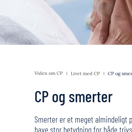
Viden om CP
Livet med CP
CP og smer
CP og smerter
Smerter er et meget almindeligt
have stor betydning for både trivs