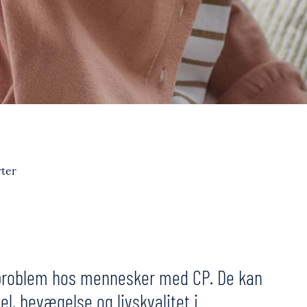
ter
 problem hos mennesker med CP. De kan
el, bevægelse og livskvalitet i