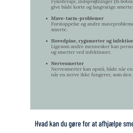
Fysioterapi, indsprøjtninger (fx boto
give både korte og langvarige smer
Mave-tarm-problemer
Forstoppelse og andre maveproblemer 
smerte.
Hovedpine, rygsmerter og infekti
Ligesom andre mennesker kan perso
og smerter ved infektioner.
Nervesmerter
Nervesmerter kan opstå, både når en n
når en nerve ikke fungerer, som den 
Hvad kan du gøre for at afhjælpe sm