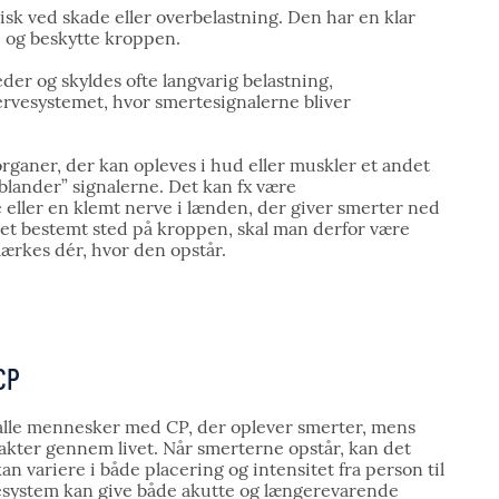
isk ved skade eller overbelastning. Den har en klar
re og beskytte kroppen.
der og skyldes ofte langvarig belastning,
rvesystemet, hvor smertesignalerne bliver
organer, der kan opleves i hud eller muskler et andet
blander” signalerne. Det kan fx være
eller en klemt nerve i lænden, der giver smerter ned
e et bestemt sted på kroppen, skal man derfor være
ærkes dér, hvor den opstår.
CP
 alle mennesker med CP, der oplever smerter, mens
kter gennem livet. Når smerterne opstår, kan det
kan variere i både placering og intensitet fra person til
rvesystem kan give både akutte og længerevarende