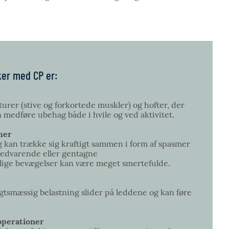
ker med CP er:
kturer (stive og forkortede muskler) og hofter, der
kan medføre ubehag både i hvile og ved aktivitet.
smer
g kan trække sig kraftigt sammen i form af spasmer
, vedvarende eller gentagne
llige bevægelser kan være meget smertefulde.
smæssig belastning slider på leddene og kan føre
g operationer