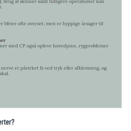
x), brug af skinner samt tidligere operationer kan
ter.
bliver ofte overset, men er hyppige årsager til
oner
ner med CP også opleve hovedpine, rygproblemer
erve er påvirket fx ved tryk eller afklemning, og
skal.
erter?