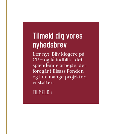
Tilmeld dig vores
nyhedsbrev
Lær nyt. Bliv klogere på
CP – og få indblik i det
spændende arbejde, der
foregår i Elsass Fonden
og i de mange projekter,
vi støtter.
TILMELD ›