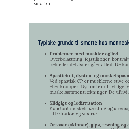
smerter.
Typiske grunde til smerte hos mennes
Problemer med muskler og led
Overbelastning, fejlstillinger, kontra
helt eller delvist er gået af led. De 
Spasticitet, dystoni og muskelspa
Ved spastisk CP er musklerne stive o
eller kramper. Dystoni er ufrivillige
muskelsammentrækninger. De ufrivi
Slidgigt og ledirritation
Konstant muskelspænding og uhensigt
til irritation og smerte.
Ortoser (skinner), gips, træning o