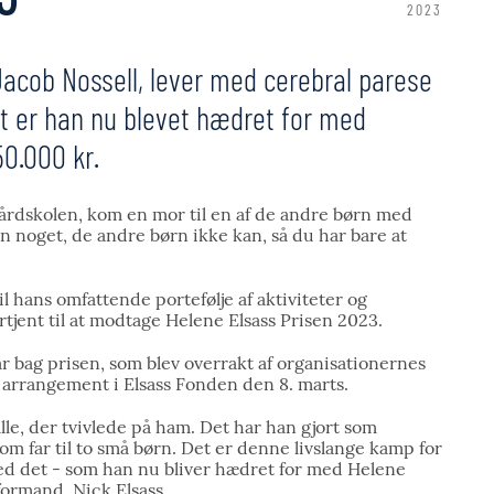
2023
Jacob Nossell, lever med cerebral parese
et er han nu blevet hædret for med
50.000 kr.
gårdskolen, kom en mor til en af de andre børn med
n noget, de andre børn ikke kan, så du har bare at
il hans omfattende portefølje af aktiviteter og
ortjent til at modtage Helene Elsass Prisen 2023.
r bag prisen, som blev overrakt af organisationernes
 arrangement i Elsass Fonden den 8. marts.
alle, der tvivlede på ham. Det har han gjort som
om far til to små børn. Det er denne livslange kamp for
med det - som han nu bliver hædret for med Helene
formand, Nick Elsass.