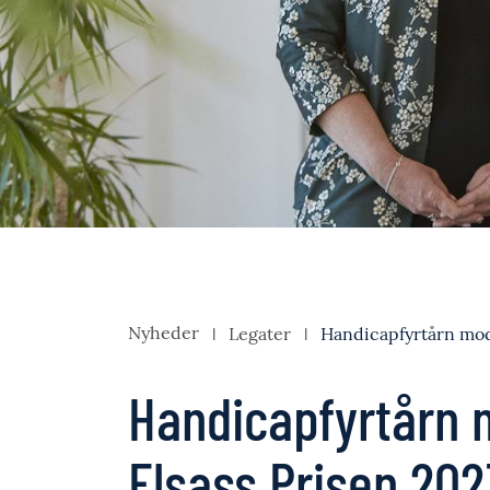
Nyheder
Legater
Handicapfyrtårn mod
Handicapfyrtårn 
Elsass Prisen 202