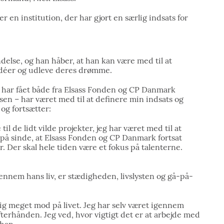
r en institution, der har gjort en særlig indsats for
delse, og han håber, at han kan være med til at
 idéer og udleve deres drømme.
jeg har fået både fra Elsass Fonden og CP Danmark
en – har været med til at definere min indsats og
og fortsætter:
til de lidt vilde projekter, jeg har været med til at
 på sinde, at Elsass Fonden og CP Danmark fortsat
r. Der skal hele tiden være et fokus på talenterne.
ennem hans liv, er stædigheden, livslysten og gå-på-
mig meget mod på livet. Jeg har selv været igennem
erhånden. Jeg ved, hvor vigtigt det er at arbejde med
 han.