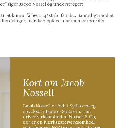
 er,” siger Jacob Nossel og understreger:
il at kunne få børn og stifte familie. Samtidigt med at
 udfordringer, man kan opleve, når man er forælder
Kort om Jacob
Nossell
Jacob Nossell er født i Sydkorea og
opvokset i Ledøje-Smørum. Han
driver virksomheden Nossell & Co,
der er en iværksættervirksomhed,
som rådgiver NGO'er, organisationer