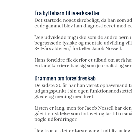
Fra byttebarn til iværksætter
Det startede noget skrøbeligt, da han som a
et år gammel blev han diagnosticeret med ce
”Jeg udviklede mig ikke som de andre børn i
begrænsede fysiske og mentale udvikling ville
3-4-års alderen,” fortæller Jacob Nossell.
Hans forældre fik derfor et tilbud om at få h
en lang karriere bag sig som journalist og s
Drømmen om forældreskab
De sidste 20 år har han været ophavsmand ti
udgangspunkt i sin egen funktionsnedsætte
glæde og mening med livet.
Listen er lang, men for Jacob Nossell har den
gået i opfyldelse som forlovet og far til to s
nogle udfordringer.
”Jeg tror, at det er første gang i mit liv, at j