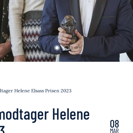
1
2
3
tager Helene Elsass Prisen 2023
modtager Helene
08
3
MAR