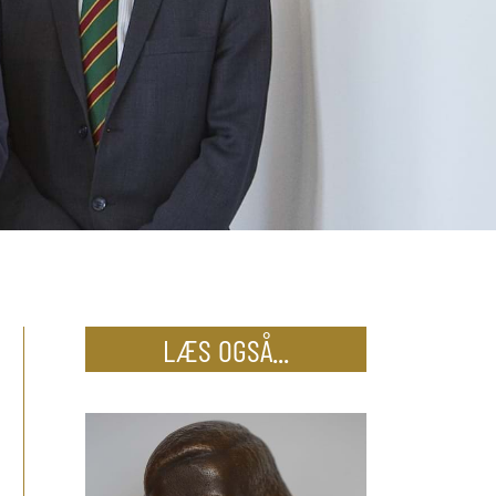
LÆS OGSÅ...