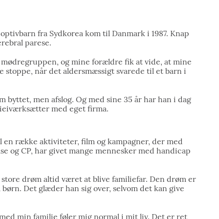
doptivbarn fra Sydkorea kom til Danmark i 1987. Knap
rebral parese.
 mødregruppen, og mine forældre fik at vide, at mine
 stoppe, når det aldersmæssigt svarede til et barn i
am byttet, men afslog. Og med sine 35 år har han i dag
erieiværksætter med eget firma.
l en række aktiviteter, film og kampagner, der med
lse og CP, har givet mange mennesker med handicap
 store drøm altid været at blive familiefar. Den drøm er
må børn. Det glæder han sig over, selvom det kan give
eg med min familie føler mig normal i mit liv. Det er ret