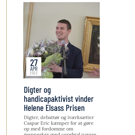
27
APR
2022
Digter og
handicapaktivist vinder
Helene Elsass Prisen
Digter, debattør og iværksætter
Caspar Eric kæmper for at gøre
op med fordomme om
mennesker med cerebral parese.