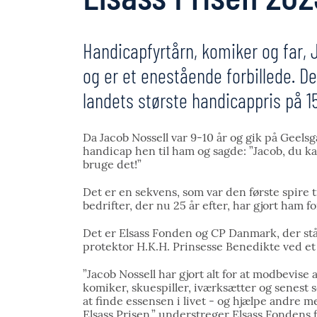
Handicapfyrtårn, komiker og far, 
og er et enestående forbillede. D
landets største handicappris på 1
Da Jacob Nossell var 9-10 år og gik på Geels
handicap hen til ham og sagde: ”Jacob, du ka
bruge det!”
Det er en sekvens, som var den første spire t
bedrifter, der nu 25 år efter, har gjort ham f
Det er Elsass Fonden og CP Danmark, der stå
protektor H.K.H. Prinsesse Benedikte ved et
”Jacob Nossell har gjort alt for at modbevise 
komiker, skuespiller, iværksætter og senest s
at finde essensen i livet - og hjælpe andre 
Elsass Prisen,” understreger Elsass Fondens 