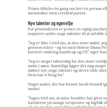
Prisen tildeles én gang om året en person elle
mennesker med cerebral parese.
Nye talenter og egenvilje
For prisvinderen er prisen en vigtig anerken
inspirere andre unge talenter til at udvikle
”Jeg er ikke i tvivl om, at den store støtte, 
gennem tiden - og nu med Helene Elsass Pris
karriere omkring handicap og CP,” siger han 
”Jeg er meget taknemlig for den store velvilje 
sætte i søen. Samtidigt ligger det mig meget
støtter nye unge talenter og deres vilde idee
Dem har vi brug for.”
Noget andet, der har formet Jacob Nossell ig
modet.
”Ingen tvivl om, at mine forældre har givet 
hænderne på mange terapeuter og fagfolk eft
gå-på-modet, egenviljen og livslysten,” siger