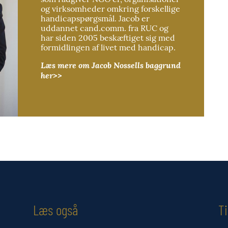
og virksomheder omkring forskellige
handicapspørgsmål. Jacob er
uddannet cand.comm. fra RUC og
har siden 2005 beskæftiget sig med
formidlingen af livet med handicap.
Læs mere om Jacob Nossells baggrund
her>>
Læs også
T