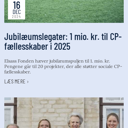
16
DEC
2024
Jubilæumslegater: 1 mio. kr. til CP-
fællesskaber i 2025
Elsass Fonden hæver jubilæumspuljen til 1. mio. kr.
Pengene går til 20 projekter, der alle støtter sociale CP-
fællesskaber.
LÆS MERE ›