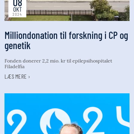
08
OKT
2024
Milliondonation til forskning i CP og
genetik
Fonden donerer 2,2 mio. kr til epilepsihospitalet
Filadelfia
LÆS MERE ›