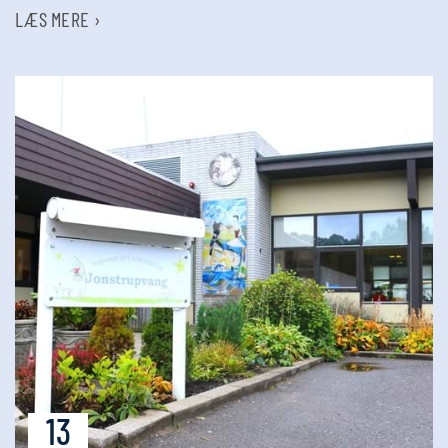
LÆS MERE ›
13