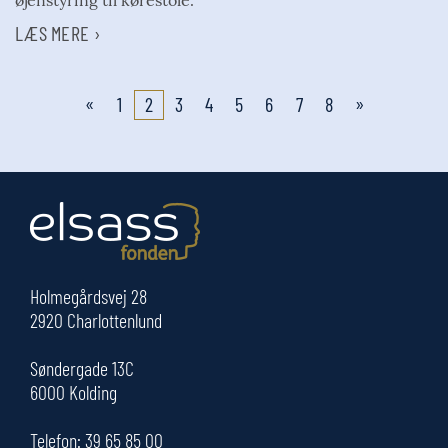
LÆS MERE ›
«
»
1
2
3
4
5
6
7
8
Holmegårdsvej 28
2920 Charlottenlund
Søndergade 13C
6000 Kolding
Telefon:
39 65 85 00