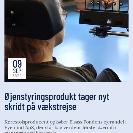
09
SEP
2024
Øjenstyringsprodukt tager nyt
skridt på vækstrejse
Kørestolsproducent opkøber Elsass Fondens ejerandel i
Eyemind ApS, der står bag verdens første skærmfri
øjenstyring til kørestole.