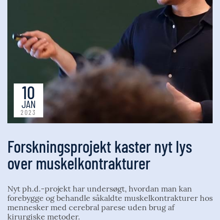
10
JAN
2023
Forskningsprojekt kaster nyt lys
over muskelkontrakturer
Nyt ph.d.-projekt har undersøgt, hvordan man kan
forebygge og behandle såkaldte muskelkontrakturer hos
mennesker med cerebral parese uden brug af
kirurgiske metoder.