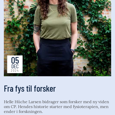
05
DEC
2024
Fra fys til forsker
Helle Hüche Larsen bidrager som forsker med ny viden
om CP. Hendes historie starter med fysioterapien, men
ender i forskningen.