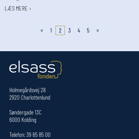
LÆS MERE ›
«
»
1
2
3
4
5
Holmegårdsvej 28
2920 Charlottenlund
Søndergade 13C
6000 Kolding
Telefon:
39 65 85 00