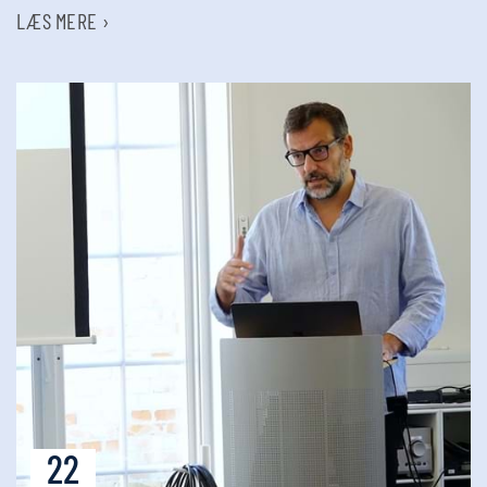
LÆS MERE ›
22