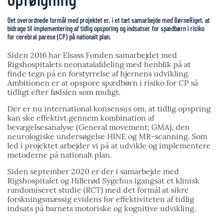
Det overordnede formål med projektet er, i et tæt samarbejde med BørneRiget, at
bidrage til implementering af tidlig opsporing og indsatser for spædbørn i risiko
for cerebral parese (CP) på nationalt plan.
Siden 2016 har Elsass Fonden samarbejdet med
Rigshospitalets neonatalafdeling med henblik på at
finde tegn på en forstyrrelse af hjernens udvikling.
Ambitionen er at opspore spædbørn i risiko for CP så
tidligt efter fødslen som muligt.
Der er nu international konsensus om, at tidlig opspring
kan ske effektivt gennem kombination af
bevægelsesanalyse (General movement; GMA), den
neurologiske undersøgelse HINE og MR-scanning. Som
led i projektet arbejder vi på at udvikle og implementere
metoderne på nationalt plan.
Siden september 2020 er der i samarbejde med
Rigshospitalet og Hillerød Sygehus igangsat et klinisk
randomiseret studie (RCT) med det formål at sikre
forskningsmæssig evidens for effektiviteten af tidlig
indsats på barnets motoriske og kognitive udvikling.