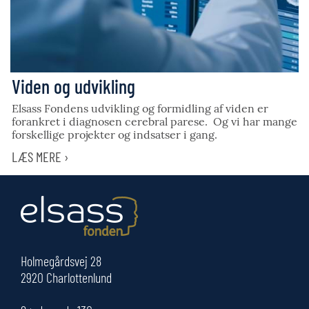
Viden og udvikling
Elsass Fondens udvikling og formidling af viden er
forankret i diagnosen cerebral parese. Og vi har mange
forskellige projekter og indsatser i gang.
LÆS MERE ›
Holmegårdsvej 28
2920 Charlottenlund