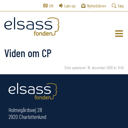
UK
Læs op
Nyhedsbrev
Søg
Viden om CP
Sidst opdateret: 18. december 2020 kl. 11:40
Holmegårdsvej 28
2920 Charlottenlund