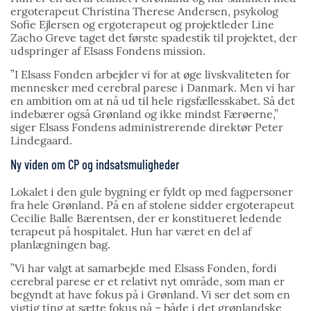
ergoterapeut Christina Therese Andersen, psykolog
Sofie Ejlersen og ergoterapeut og projektleder Line
Zacho Greve taget det første spadestik til projektet, der
udspringer af Elsass Fondens mission.
”I Elsass Fonden arbejder vi for at øge livskvaliteten for
mennesker med cerebral parese i Danmark. Men vi har
en ambition om at nå ud til hele rigsfællesskabet. Så det
indebærer også Grønland og ikke mindst Færøerne,”
siger Elsass Fondens administrerende direktør Peter
Lindegaard.
Ny viden om CP og indsatsmuligheder
Lokalet i den gule bygning er fyldt op med fagpersoner
fra hele Grønland. På en af stolene sidder ergoterapeut
Cecilie Balle Bærentsen, der er konstitueret ledende
terapeut på hospitalet. Hun har været en del af
planlægningen bag.
”Vi har valgt at samarbejde med Elsass Fonden, fordi
cerebral parese er et relativt nyt område, som man er
begyndt at have fokus på i Grønland. Vi ser det som en
vigtig ting at sætte fokus på – både i det grønlandske