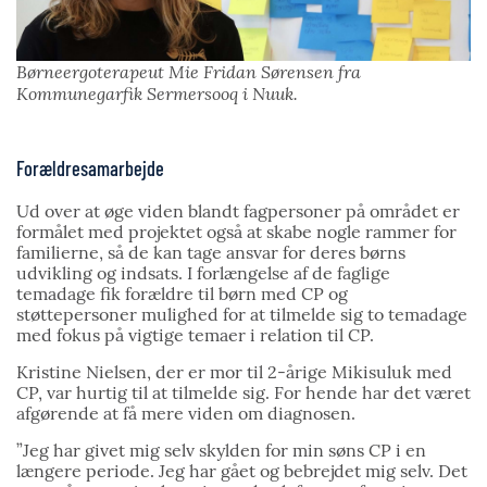
Børneergoterapeut Mie Fridan Sørensen fra
Kommunegarfik Sermersooq i Nuuk.
Forældresamarbejde
Ud over at øge viden blandt fagpersoner på området er
formålet med projektet også at skabe nogle rammer for
familierne, så de kan tage ansvar for deres børns
udvikling og indsats. I forlængelse af de faglige
temadage fik forældre til børn med CP og
støttepersoner mulighed for at tilmelde sig to temadage
med fokus på vigtige temaer i relation til CP.
Kristine Nielsen, der er mor til 2-årige Mikisuluk med
CP, var hurtig til at tilmelde sig. For hende har det været
afgørende at få mere viden om diagnosen.
”Jeg har givet mig selv skylden for min søns CP i en
længere periode. Jeg har gået og bebrejdet mig selv. Det