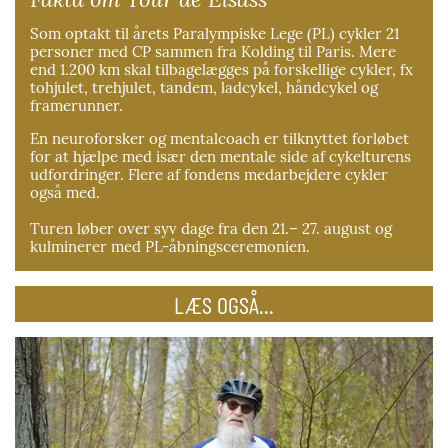
Som optakt til årets Paralympiske Lege (PL) cykler 21
personer med CP sammen fra Kolding til Paris. Mere
end 1.200 km skal tilbagelægges på forskellige cykler, fx
tohjulet, trehjulet, tandem, ladcykel, håndcykel og
framerunner.
En neuroforsker og mentalcoach er tilknyttet forløbet
for at hjælpe med især den mentale side af cykelturens
udfordringer. Flere af fondens medarbejdere cykler
også med.
Turen løber over syv dage fra den 21.– 27. august og
kulminerer med PL-åbningsceremonien.
LÆS OGSÅ...