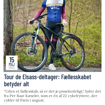
15
MAJ
2024
Tour de Elsass-deltager: Fællesskabet
betyder alt
"Uden et fællesskab, så er det jo pissekedeligt," lyder det
fra Per Baar Kæseler, som er én af 22 cykelryttere, der
cykler til Paris i august.