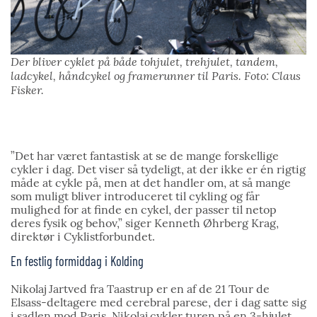
Der bliver cyklet på både tohjulet, trehjulet, tandem,
ladcykel, håndcykel og framerunner til Paris. Foto: Claus
Fisker.
”Det har været fantastisk at se de mange forskellige
cykler i dag. Det viser så tydeligt, at der ikke er én rigtig
måde at cykle på, men at det handler om, at så mange
som muligt bliver introduceret til cykling og får
mulighed for at finde en cykel, der passer til netop
deres fysik og behov,” siger Kenneth Øhrberg Krag,
direktør i Cyklistforbundet.
En festlig formiddag i Kolding
Nikolaj Jartved fra Taastrup er en af de 21 Tour de
Elsass-deltagere med cerebral parese, der i dag satte sig
i sadlen mod Paris. Nikolaj cykler turen på en 3-hjulet