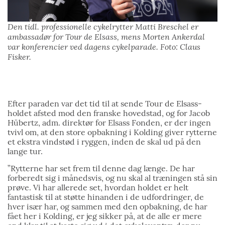
Den tidl. professionelle cykelrytter Matti Breschel er
ambassadør for Tour de Elsass, mens Morten Ankerdal
var konferencier ved dagens cykelparade. Foto: Claus
Fisker.
Efter paraden var det tid til at sende Tour de Elsass-
holdet afsted mod den franske hovedstad, og for Jacob
Hübertz, adm. direktør for Elsass Fonden, er der ingen
tvivl om, at den store opbakning i Kolding giver rytterne
et ekstra vindstød i ryggen, inden de skal ud på den
lange tur.
”Rytterne har set frem til denne dag længe. De har
forberedt sig i månedsvis, og nu skal al træningen stå sin
prøve. Vi har allerede set, hvordan holdet er helt
fantastisk til at støtte hinanden i de udfordringer, de
hver især har, og sammen med den opbakning, de har
fået her i Kolding, er jeg sikker på, at de alle er mere