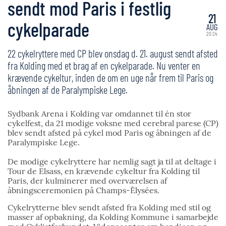
sendt mod Paris i festlig
21
cykelparade
AUG
2024
22 cykelryttere med CP blev onsdag d. 21. august sendt afsted
fra Kolding med et brag af en cykelparade. Nu venter en
krævende cykeltur, inden de om en uge når frem til Paris og
åbningen af de Paralympiske Lege.
Sydbank Arena i Kolding var omdannet til én stor
cykelfest, da 21 modige voksne med cerebral parese (CP)
blev sendt afsted på cykel mod Paris og åbningen af de
Paralympiske Lege.
De modige cykelryttere har nemlig sagt ja til at deltage i
Tour de Elsass, en krævende cykeltur fra Kolding til
Paris, der kulminerer med overværelsen af
åbningsceremonien på Champs-Èlysées.
Cykelrytterne blev sendt afsted fra Kolding med stil og
masser af opbakning, da Kolding Kommune i samarbejde