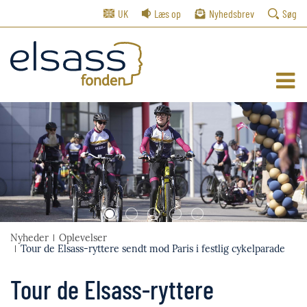
UK
Læs op
Nyhedsbrev
Søg
1
2
3
4
5
Nyheder
Oplevelser
Tour de Elsass-ryttere sendt mod Paris i festlig cykelparade
Tour de Elsass-ryttere