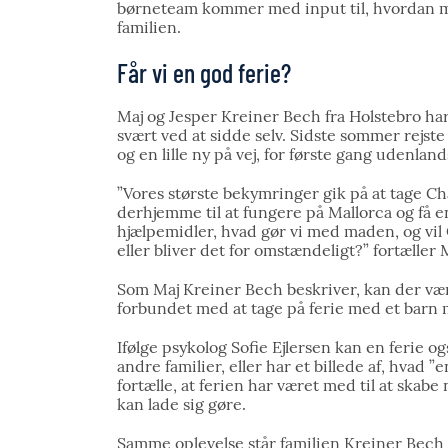
børneteam kommer med input til, hvordan m
familien.
Får vi en god ferie?
Maj og Jesper Kreiner Bech fra Holstebro har
svært ved at sidde selv. Sidste sommer rejste
og en lille ny på vej, for første gang udenla
”Vores største bekymringer gik på at tage Cha
derhjemme til at fungere på Mallorca og få 
hjælpemidler, hvad gør vi med maden, og vil C
eller bliver det for omstændeligt?” fortæller
Som Maj Kreiner Bech beskriver, kan der vær
forbundet med at tage på ferie med et barn
Ifølge psykolog Sofie Ejlersen kan en ferie 
andre familier, eller har et billede af, hvad 
fortælle, at ferien har været med til at ska
kan lade sig gøre.
Samme oplevelse står familien Kreiner Bech 