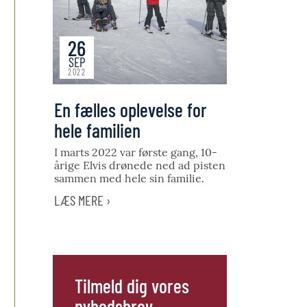
26
SEP
2022
En fælles oplevelse for
hele familien
I marts 2022 var første gang, 10-
årige Elvis drønede ned ad pisten
sammen med hele sin familie.
LÆS MERE ›
Tilmeld dig vores
nyhedsbrev