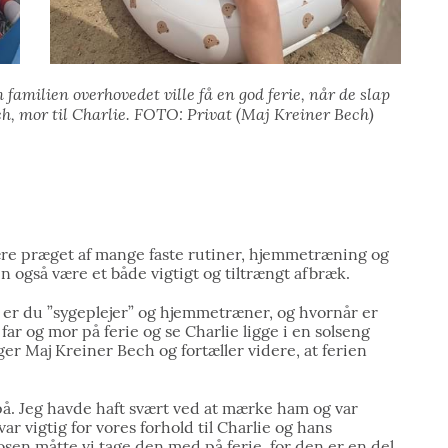
 familien overhovedet ville få en god ferie, når de slap
h, mor til Charlie. FOTO: Privat (Maj Kreiner Bech)
re præget af mange faste rutiner, hjemmetræning og
n også være et både vigtigt og tiltrængt afbræk.
r er du ”sygeplejer” og hjemmetræner, og hvornår er
far og mor på ferie og se Charlie ligge i en solseng
er Maj Kreiner Bech og fortæller videre, at ferien
e på. Jeg havde haft svært ved at mærke ham og var
var vigtig for vores forhold til Charlie og hans
nosen måtte vi tage den med på ferie, for den er en del