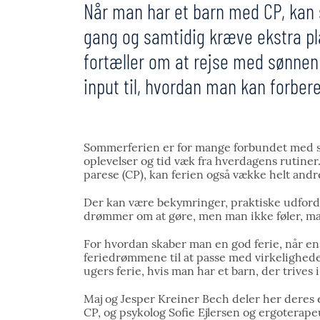
Når man har et barn med CP, kan s
gang og samtidig kræve ekstra pl
fortæller om at rejse med sønnen
input til, hvordan man kan forbere
Sommerferien er for mange forbundet med st
oplevelser og tid væk fra hverdagens rutiner
parese (CP), kan ferien også vække helt andre
Der kan være bekymringer, praktiske udfordri
drømmer om at gøre, men man ikke føler, ma
For hvordan skaber man en god ferie, når ens
feriedrømmene til at passe med virkelighed
ugers ferie, hvis man har et barn, der trive
Maj og Jesper Kreiner Bech deler her deres 
CP, og psykolog Sofie Ejlersen og ergoterap