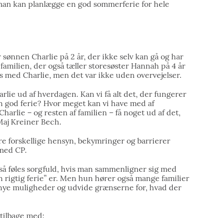
an kan planlægge en god sommerferie for hele
 sønnen Charlie på 2 år, der ikke selv kan gå og har
 familien, der også tæller storesøster Hannah på 4 år
nds med Charlie, men det var ikke uden overvejelser.
rlie ud af hverdagen. Kan vi få alt det, der fungerer
en god ferie? Hvor meget kan vi have med af
harlie – og resten af familien – få noget ud af det,
 Maj Kreiner Bech.
e forskellige hensyn, bekymringer og barrierer
 med CP.
også føles sorgfuld, hvis man sammenligner sig med
”en rigtig ferie” er. Men hun hører også mange familier
be nye muligheder og udvide grænserne for, hvad der
tilbage med: