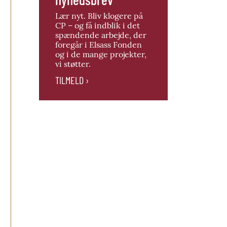
Lær nyt. Bliv klogere på
CP – og få indblik i det
spændende arbejde, der
foregår i Elsass Fonden
og i de mange projekter,
vi støtter.
TILMELD ›