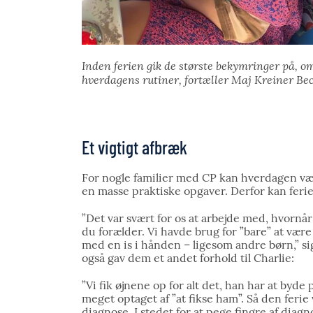
Inden ferien gik de største bekymringer på, om
hverdagens rutiner, fortæller Maj Kreiner Bec
Et vigtigt afbræk
For nogle familier med CP kan hverdagen væ
en masse praktiske opgaver. Derfor kan ferie
”Det var svært for os at arbejde med, hvornå
du forælder. Vi havde brug for ”bare” at være 
med en is i hånden – ligesom andre børn,” sig
også gav dem et andet forhold til Charlie:
”Vi fik øjnene op for alt det, han har at byd
meget optaget af ”at fikse ham”. Så den ferie 
diagnose. I stedet for at pege fingre af diag