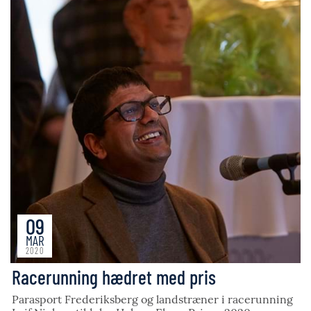
09
MAR
2020
Racerunning hædret med pris
Parasport Frederiksberg og landstræner i racerunning