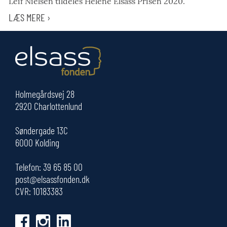
Leif Nielsen tildeles Helene Elsass Prisen 2020.
LÆS MERE ›
Holmegårdsvej 28
2920 Charlottenlund
Søndergade 13C
6000 Kolding
Telefon:
39 65 85 00
post@elsassfonden.dk
CVR: 10183383