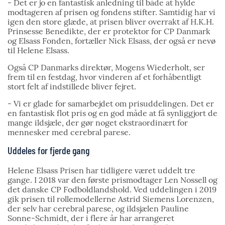
- Det er jo en fantastisk anledning til både at hylde
modtageren af prisen og fondens stifter. Samtidig har vi
igen den store glæde, at prisen bliver overrakt af H.K.H.
Prinsesse Benedikte, der er protektor for CP Danmark
og Elsass Fonden, fortæller Nick Elsass, der også er nevø
til Helene Elsass.
Også CP Danmarks direktør, Mogens Wiederholt, ser
frem til en festdag, hvor vinderen af et forhåbentligt
stort felt af indstillede bliver fejret.
- Vi er glade for samarbejdet om prisuddelingen. Det er
en fantastisk flot pris og en god måde at få synliggjort de
mange ildsjæle, der gør noget ekstraordinært for
mennesker med cerebral parese.
Uddeles for fjerde gang
Helene Elsass Prisen har tidligere været uddelt tre
gange. I 2018 var den første prismodtager Len Nossell og
det danske CP Fodboldlandshold. Ved uddelingen i 2019
gik prisen til rollemodellerne Astrid Siemens Lorenzen,
der selv har cerebral parese, og ildsjælen Pauline
Sonne-Schmidt, der i flere år har arrangeret