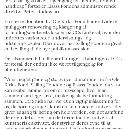
førstesal, også bliver tilgængelig for mennesker med
handicap,” fortæller Elsass Fondens administrerende
direktør Peter Lindegaard.
En større donation fra Ole Kirk’s Fond har endvidere
muliggjort renovering og klargøring af
formidlingscenterets lokaler på CCs førstesal, hvor der
indrettes værksteder, undervisnings- og
udstillingslokaler. Derudover har Salling Fondene givet
en bevilling til de nye publikumsarealer.
De tilsammen 6,1 millioner bidrager til åbningen af CCs
førstesal, der endnu ikke været tilgængelig for
offentligheden.
”Vi er meget glade og stolte over donationerne fra Ole
Kirk’s Fond, Salling Fondene og Elsass Fonden, da vi nu
kan skabe rammerne om et playscape, hvor man
sammen kan lege, lære, tænke og skabe forandring
sammen. CC Studio har været en vigtig målsætning for
os, da børn og unge i kunsten kan møde et univers, der
giver adgang til læring om hele verden, om det samfund
de er en del af. Her kan de træde ind i et univers af
kunstnerisk aktivitet, der styrker deres evne til at
tænke samskabende, innovativt og udforske deres egen