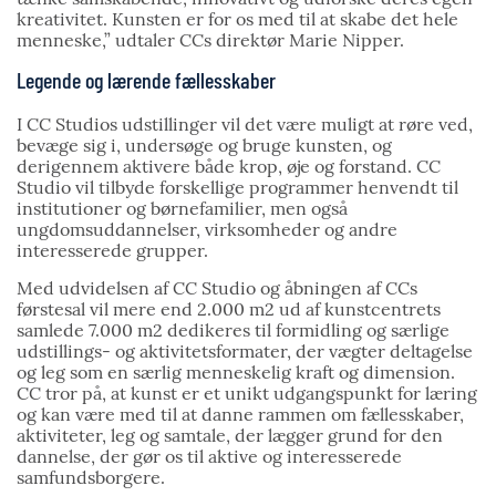
kreativitet. Kunsten er for os med til at skabe det hele
menneske,” udtaler CCs direktør Marie Nipper.
Legende og lærende fællesskaber
I CC Studios udstillinger vil det være muligt at røre ved,
bevæge sig i, undersøge og bruge kunsten, og
derigennem aktivere både krop, øje og forstand. CC
Studio vil tilbyde forskellige programmer henvendt til
institutioner og børnefamilier, men også
ungdomsuddannelser, virksomheder og andre
interesserede grupper.
Med udvidelsen af CC Studio og åbningen af CCs
førstesal vil mere end 2.000 m2 ud af kunstcentrets
samlede 7.000 m2 dedikeres til formidling og særlige
udstillings- og aktivitetsformater, der vægter deltagelse
og leg som en særlig menneskelig kraft og dimension.
CC tror på, at kunst er et unikt udgangspunkt for læring
og kan være med til at danne rammen om fællesskaber,
aktiviteter, leg og samtale, der lægger grund for den
dannelse, der gør os til aktive og interesserede
samfundsborgere.