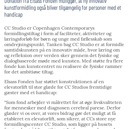
Donation fra Elsass Fonden muliggør, at ny innovativ
kunstformidling også bliver tilgængelig for personer med et
handicap
CC Studio er Copenhagen Contemporarys
formidlingstiltag i form af faciliteter, aktiviteter og
læringsforløb for børn og unge med fællesskab som
omdrejningspunkt. Tanken bag CC Studio er at formidle
samtidskunsten på en innovativ måde, hvor læring om
og refleksion over verden sker gennem det fysiske og
dialogbaserede møde med kunsten. Med støtte fra flere
fonde kan kunstcentret nu realisere de fysiske rammer
for det ambitiøse tiltag.
Elsass Fonden har støttet konstruktionen af en
elevatorlift til stor glæde for CC Studios fremtidige
gæster med et handicap:
“Som fond arbejder vi målrettet for at øge livskvaliteten
for mennesker med diagnosen cerebral parese. Derfor
glæder vi os over, at vores bidrag gør det muligt at få
etableret en elevatorlift, som sikrer, at CCs store nye
formidlingscenter CC Studio, som ligger på husets