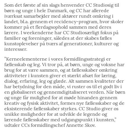
Som det første af sin slags henvender CC Studiosig til
børn og unge i hele Danmark, og CC har allerede
iværksat samarbejder med aktører rundt omkring i
landet, bl.a. gennem et recidency-program, hvor skoler
kommer på et flerdagsophold sammen med deres
lærere. I weekenderne har CC Studiosærligt fokus på
familier og foreninger, således at der skabes fælles
kunstoplevelser på tværs af generationer, kulturer og
interesser.
”Kerneelementerne i vores formidlingsstrategi er
fællesskab og leg. Vi tror på, at børn, unge og voksne har
brug for at være sammen, og at fællesskaber omkring
aktiviteter i kunsten giver et stærkt afsæt for læring,
dialog, erfaring, leg og glæde. Alt sammen kvaliteter der
har betydning for den måde, vi ruster os til et godt liv i
en globaliseret og gennemdigitaliseret verden. Når børn
og unge får mulighed for at møde hinanden gennem
kreativ og fysisk aktivitet, formes nye fællesskaber og de
eksisterende fællesskaber styrkes. CC Studio giver os
unikke muligheder for at udvikle de legende og
lærende fællesskaber med udgangspunkt i kunsten,”
udtaler CCs formidlingschef Annette Skov.