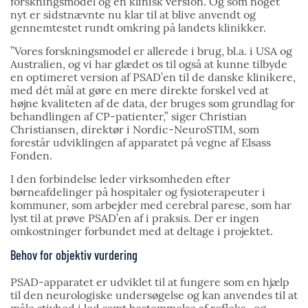
forskningsmodel og en klinisk version. Og som noget
nyt er sidstnævnte nu klar til at blive anvendt og
gennemtestet rundt omkring på landets klinikker.
”Vores forskningsmodel er allerede i brug, bl.a. i USA og
Australien, og vi har glædet os til også at kunne tilbyde
en optimeret version af PSAD’en til de danske klinikere,
med dét mål at gøre en mere direkte forskel ved at
højne kvaliteten af de data, der bruges som grundlag for
behandlingen af CP-patienter,” siger Christian
Christiansen, direktør i Nordic-NeuroSTIM, som
forestår udviklingen af apparatet på vegne af Elsass
Fonden.
I den forbindelse leder virksomheden efter
børneafdelinger på hospitaler og fysioterapeuter i
kommuner, som arbejder med cerebral parese, som har
lyst til at prøve PSAD’en af i praksis. Der er ingen
omkostninger forbundet med at deltage i projektet.
Behov for objektiv vurdering
PSAD-apparatet er udviklet til at fungere som en hjælp
til den neurologiske undersøgelse og kan anvendes til at
måle stivhed i led samt bestemmelse af refleks- og