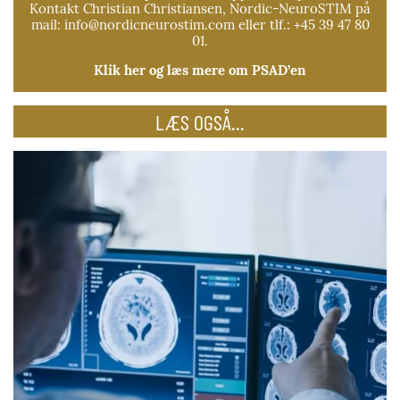
Kontakt Christian Christiansen, Nordic-NeuroSTIM på
mail: info@nordicneurostim.com eller tlf.: +45 39 47 80
01.
Klik her og læs mere om PSAD’en
LÆS OGSÅ...