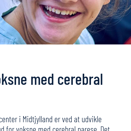
voksne med cerebral
ter i Midtjylland er ved at udvikle
ud for voksne med cerebral parese. Det