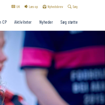
UK
Læs op
Nyhedsbrev
Søg
m CP
Aktiviteter
Nyheder
Søg støtte