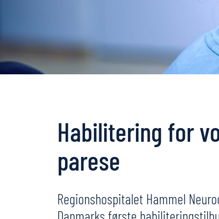
Habilitering for 
parese
Regionshospitalet Hammel Neurocen
Danmarks første habiliteringstilb