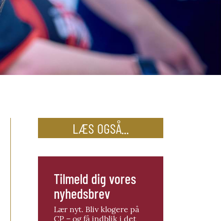
LÆS OGSÅ...
Tilmeld dig vores
nyhedsbrev
Lær nyt. Bliv klogere på
CP – og få indblik i det