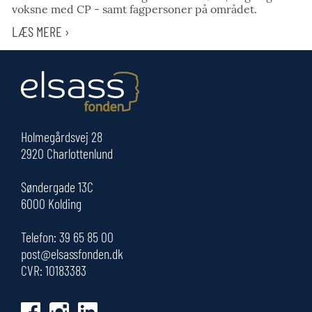
voksne med CP - samt fagpersoner på området.
LÆS MERE ›
Holmegårdsvej 28
2920 Charlottenlund
Søndergade 13C
6000 Kolding
Telefon:
39 65 85 00
post@elsassfonden.dk
CVR: 10183383