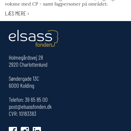
voksne med CP - samt fagpersoner på området.
LÆS MERE ›
Holmegårdsvej 28
2920 Charlottenlund
Søndergade 13C
6000 Kolding
Telefon:
39 65 85 00
post@elsassfonden.dk
CVR: 10183383