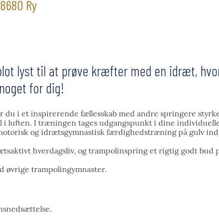
, 8680 Ry
 blot lyst til at prøve kræfter med en idræt, h
noget for dig!
 du i et inspirerende fællesskab med andre springere styrk
l i luften. I træningen tages udgangspunkt i dine individuell
 motorisk og idrætsgymnastisk færdighedstræning på gulv ind
rætsaktivt hverdagsliv, og trampolinspring et rigtig godt bu
ed øvrige trampolingymnaster.
nsnedsættelse.