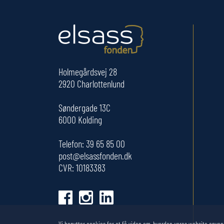
Holmegårdsvej 28
2920 Charlottenlund
Søndergade 13C
6000 Kolding
Telefon:
39 65 85 00
post@elsassfonden.dk
CVR: 10183383
Vi benytter cookies for at få viden om, hvordan vores website anven