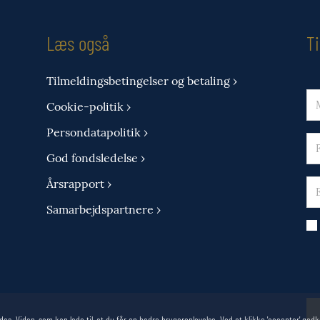
Læs også
T
Tilmeldingsbetingelser og betaling ›
Cookie-politik ›
Persondatapolitik ›
God fondsledelse ›
Årsrapport ›
Samarbejdspartnere ›
des. Viden, som kan lede til, at du får en bedre brugeroplevelse. Ved at klikke 'accepter' g