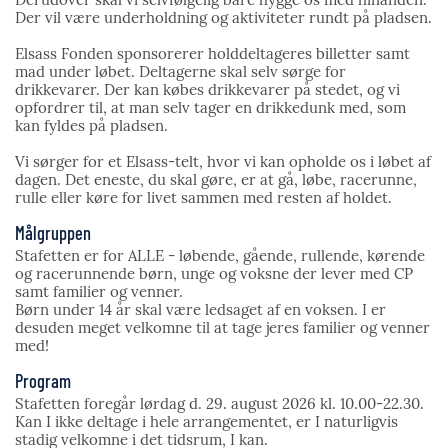
Der vil være underholdning og aktiviteter rundt på pladsen.
Elsass Fonden sponsorerer holddeltageres billetter samt
mad under løbet. Deltagerne skal selv sørge for
drikkevarer. Der kan købes drikkevarer på stedet, og vi
opfordrer til, at man selv tager en drikkedunk med, som
kan fyldes på pladsen.
Vi sørger for et Elsass-telt, hvor vi kan opholde os i løbet af
dagen. Det eneste, du skal gøre, er at gå, løbe, racerunne,
rulle eller køre for livet sammen med resten af holdet.
Målgruppen
Stafetten er for ALLE - løbende, gående, rullende, kørende
og racerunnende børn, unge og voksne der lever med CP
samt familier og venner.
Børn under 14 år skal være ledsaget af en voksen. I er
desuden meget velkomne til at tage jeres familier og venner
med!
Program
Stafetten foregår lørdag d. 29. august 2026 kl. 10.00-22.30.
Kan I ikke deltage i hele arrangementet, er I naturligvis
stadig velkomne i det tidsrum, I kan.