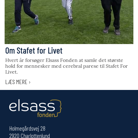
Om Stafet for Livet
Hvert år forsøger Elsass Fonden at samle det største
hold for mennesker med cerebral parese til Stafet For
Livet.
LÆS MERE ›
Holmegårdsvej 28
2920 Charlottenlund