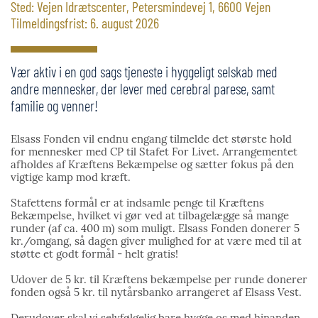
Sted: Vejen Idrætscenter, Petersmindevej 1, 6600 Vejen
Tilmeldingsfrist: 6. august 2026
Vær aktiv i en god sags tjeneste i hyggeligt selskab med
andre mennesker, der lever med cerebral parese, samt
familie og venner!
Elsass Fonden vil endnu engang tilmelde det største hold
for mennesker med CP til Stafet For Livet. Arrangementet
afholdes af Kræftens Bekæmpelse og sætter fokus på den
vigtige kamp mod kræft.
Stafettens formål er at indsamle penge til Kræftens
Bekæmpelse, hvilket vi gør ved at tilbagelægge så mange
runder (af ca. 400 m) som muligt. Elsass Fonden donerer 5
kr./omgang, så dagen giver mulighed for at være med til at
støtte et godt formål - helt gratis!
Udover de 5 kr. til Kræftens bekæmpelse per runde donerer
fonden også 5 kr. til nytårsbanko arrangeret af Elsass Vest.
Derudover skal vi selvfølgelig bare hygge os med hinanden.