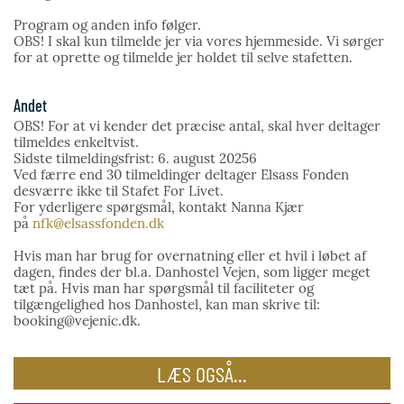
Program og anden info følger.
OBS! I skal kun tilmelde jer via vores hjemmeside. Vi sørger
for at oprette og tilmelde jer holdet til selve stafetten.
Andet
OBS! For at vi kender det præcise antal, skal hver deltager
tilmeldes enkeltvist.
Sidste tilmeldingsfrist: 6. august 20256
Ved færre end 30 tilmeldinger deltager Elsass Fonden
desværre ikke til Stafet For Livet.
For yderligere spørgsmål, kontakt Nanna Kjær
på
nfk@elsassfonden.dk
Hvis man har brug for overnatning eller et hvil i løbet af
dagen, findes der bl.a. Danhostel Vejen, som ligger meget
tæt på. Hvis man har spørgsmål til faciliteter og
tilgængelighed hos Danhostel, kan man skrive til:
booking@vejenic.dk.
LÆS OGSÅ...