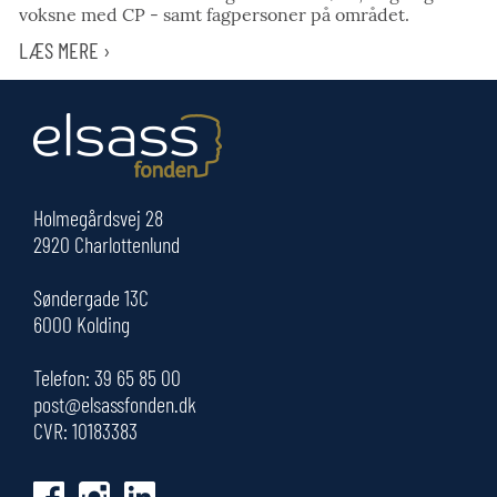
voksne med CP - samt fagpersoner på området.
LÆS MERE ›
Holmegårdsvej 28
2920 Charlottenlund
Søndergade 13C
6000 Kolding
Telefon:
39 65 85 00
post@elsassfonden.dk
CVR: 10183383