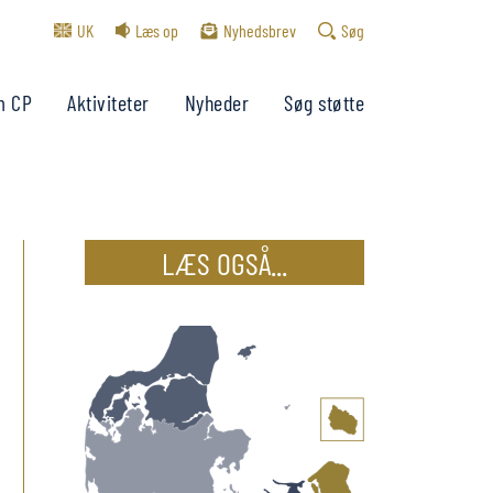
UK
Læs op
Nyhedsbrev
Søg
m CP
Aktiviteter
Nyheder
Søg støtte
LÆS OGSÅ...