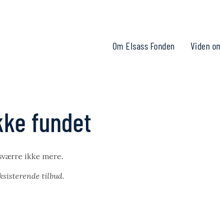
Om Elsass Fonden
Viden o
ikke fundet
esværre ikke mere.
eksisterende tilbud.